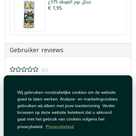
مخلل ثوم الغوطة 375غ
€ 1,95
Gebruiker reviews
0/5
Beoordeel dit product!
Wij gebruiken noodzakelijke cookies om de website
goed te laten werken. Analyse- en marketingcookies
gebruiken wij alleen met jouw toestemming. Verder
browsen op deze website betekent dat u akkoord
gaat met het gebruik van cookies volgens het
Beoordeling plaatsen
privacybeleid.
Privacybeleid