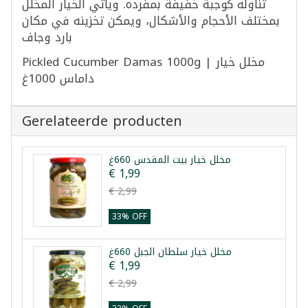
تناوله كوجبة خفيفة بمفرده. ويأتي الخيار المخلل
بمختلف الأحجام والأشكال، ويمكن تخزينه في مكان
بارد وجاف
Pickled Cucumber Damas 1000g | مخلل خيار
داماس 1000غ
Gerelateerde producten
مخلل خيار بيت المقدس 660غ
€ 1,99
€ 2,99
33% OFF
مخلل خيار سلطان الجبل 660غ
€ 1,99
€ 2,99