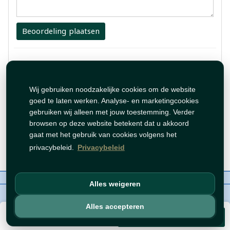
Beoordeling plaatsen
1 Review
ممتازه
Wij gebruiken noodzakelijke cookies om de website
goed te laten werken. Analyse- en marketingcookies
gebruiken wij alleen met jouw toestemming. Verder
By:
قصي
browsen op deze website betekent dat u akkoord
gaat met het gebruik van cookies volgens het
May 29, 2024 5:16:20 PM
privacybeleid.
Privacybeleid
Over ons
Contact
Beleid
WhatsAppen
Alles weigeren
auteursrechten©
Tawfeer 2018-2026
Alles accepteren
€ 3,99
Voeg toe