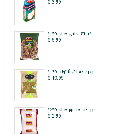
€ 3,99
فستق حلبي صباح 150غ
€ 6,99
بودرة فستق أناتوليا 130غ
€ 10,99
جوز هند مبشور صباح 250غ
€ 2,99