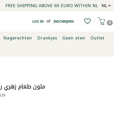
FREE SHIPPING ABOVE 60 EURO WITHIN NL
of
LOG IN
INSCHRIJVEN
0
Nagerechten
Drankjes
Geen eten
Outlet
ملون طعام زهري راينرز 
029