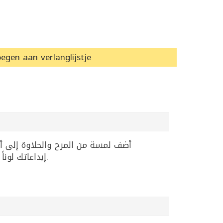
egen aan verlanglijstje
إبداعاتك لوناً وردياً جذاباً دون تغيير النكهة. منتج سهل الاستخدام وموثوق لتزيين الحلويات والمعجنات الشرقية والغربية.