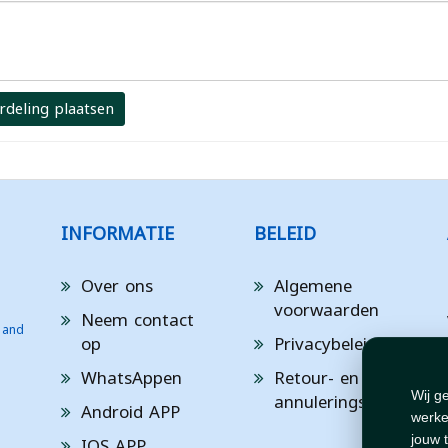
rdeling plaatsen
INFORMATIE
BELEID
Over ons
Algemene
voorwaarden
Neem contact
 and
op
Privacybeleid
WhatsAppen
Retour- en
annuleringsbeleid
Wij g
Android APP
werke
IOS APP
jouw 