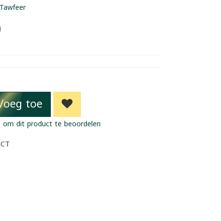
Tawfeer
9
Voeg toe
 om dit product te beoordelen
UCT