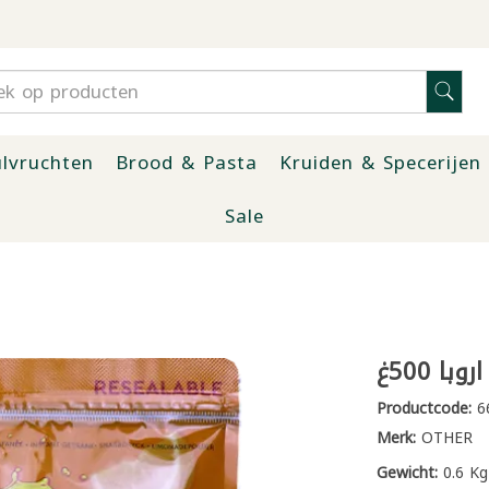
lvruchten
Brood & Pasta
Kruiden & Specerijen
Sale
ا 500غ
Productcode:
6
Merk:
OTHER
Gewicht:
0.6 Kg