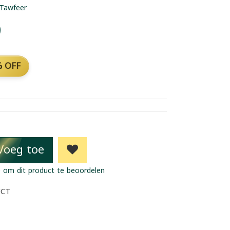
Tawfeer
9
 OFF
Voeg toe
 om dit product te beoordelen
UCT