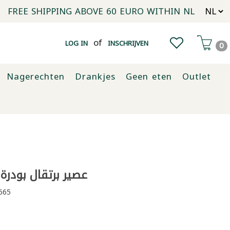
FREE SHIPPING ABOVE 60 EURO WITHIN NL
of
LOG IN
INSCHRIJVEN
0
Nagerechten
Drankjes
Geen eten
Outlet
عصير برتقال بودرة اروب
665