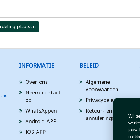
rdeling plaatsen
INFORMATIE
BELEID
Over ons
Algemene
voorwaarden
Neem contact
 and
op
Privacybeleid
WhatsAppen
Retour- en
annuleringsbeleid
Wij g
Android APP
werke
IOS APP
jouw 
u akk