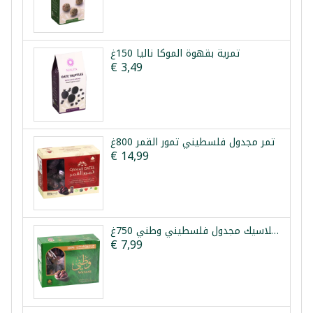
تمرية بقهوة الموكا نالیا 150غ
€ 3,49
تمر مجدول فلسطيني تمور القمر 800غ
€ 14,99
تمر كلاسيك مجدول فلسطيني وطني 750غ
€ 7,99