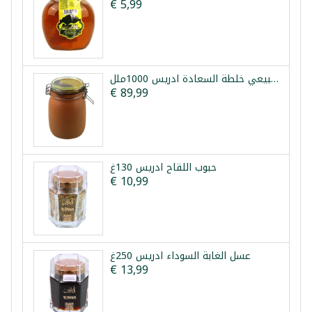
€ 5,99
عسل طبيعي خلطة السعادة ادريس 1000ملل
€ 89,99
حبوب اللقاح ادريس 130غ
€ 10,99
عسل الغابة السوداء ادريس 250غ
€ 13,99