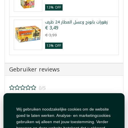
13% OFF
زهورات بابونج وعسل العطار 24 ظرف
€ 3,49
€ 3,99
13% OFF
Gebruiker reviews
0/5
Beoordeel dit product!
Wij gebruiken noodzakelijke cookies om de website
goed te laten werken. Analyse- en marketingcookies
gebruiken wij alleen met jouw toestemming. Verder