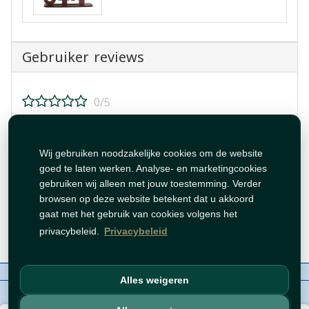
Gebruiker reviews
0/5
Beoordeel dit product!
Wij gebruiken noodzakelijke cookies om de website
goed te laten werken. Analyse- en marketingcookies
gebruiken wij alleen met jouw toestemming. Verder
browsen op deze website betekent dat u akkoord
gaat met het gebruik van cookies volgens het
Beoordeling plaatsen
privacybeleid.
Privacybeleid
Over ons
Contact
Beleid
WhatsAppen
Alles weigeren
auteursrechten©
Tawfeer 2018-2026