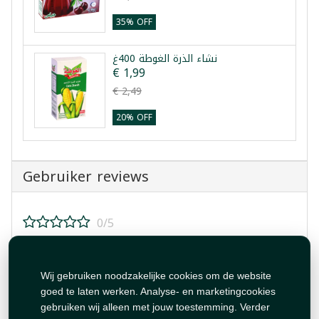
35% OFF
نشاء الذرة الغوطة 400غ
€ 1,99
€ 2,49
20% OFF
Gebruiker reviews
0/5
Beoordeel dit product!
Wij gebruiken noodzakelijke cookies om de website
goed te laten werken. Analyse- en marketingcookies
gebruiken wij alleen met jouw toestemming. Verder