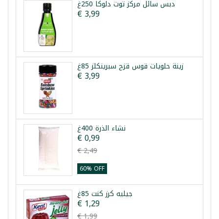
دبس سائل مركز توت دلوكا 250غ
€ 3,99
زينة حلويات قوس قزح سبرينكلز 85غ
€ 3,99
نشاء الذرة 400غ
€ 0,99
€ 2,49
60% OFF
جيليه كرز كنت 85غ
€ 1,29
€ 1,99