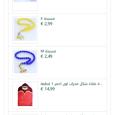
X مسبحة
€ 2,99
M مسبحة
€ 2,49
سجادة صلاة شكل محراب لون احمر 1 قطعة
€ 14,99