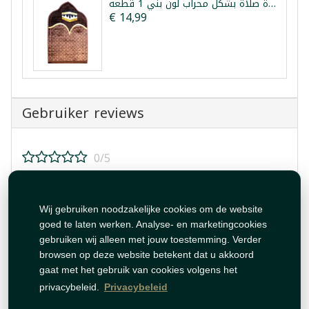
سجادة صلاة بشكل محراب لون بني 1 قطعة
€ 14,99
Gebruiker reviews
0/5
Beoordeel dit product!
Wij gebruiken noodzakelijke cookies om de website
goed te laten werken. Analyse- en marketingcookies
gebruiken wij alleen met jouw toestemming. Verder
browsen op deze website betekent dat u akkoord
gaat met het gebruik van cookies volgens het
Beoordeling plaatsen
privacybeleid.
Privacybeleid