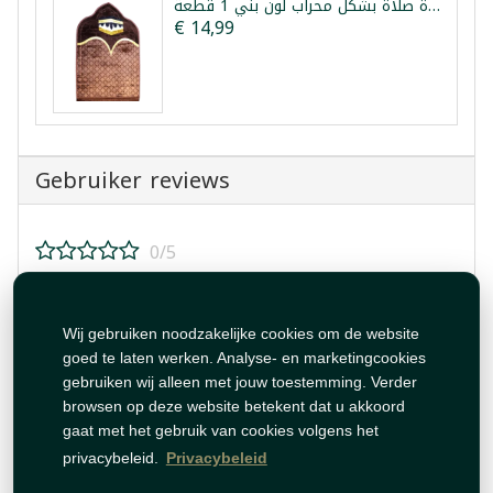
سجادة صلاة بشكل محراب لون بني 1 قطعة
€ 14,99
Gebruiker reviews
0/5
Beoordeel dit product!
Wij gebruiken noodzakelijke cookies om de website
goed te laten werken. Analyse- en marketingcookies
gebruiken wij alleen met jouw toestemming. Verder
browsen op deze website betekent dat u akkoord
gaat met het gebruik van cookies volgens het
Beoordeling plaatsen
privacybeleid.
Privacybeleid