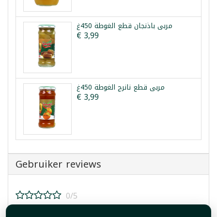
مربى باذنجان قطع الغوطة 450غ
€ 3,99
مربى قطع نانرج الغوطة 450غ
€ 3,99
Gebruiker reviews
0/5
Beoordeel dit product!