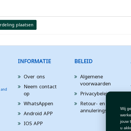
rdeling plaatsen
INFORMATIE
BELEID
Over ons
Algemene
voorwaarden
Neem contact
 and
op
Privacybeleid
WhatsAppen
Retour- en
annuleringsbeleid
Wij g
Android APP
werke
IOS APP
jouw 
u akk