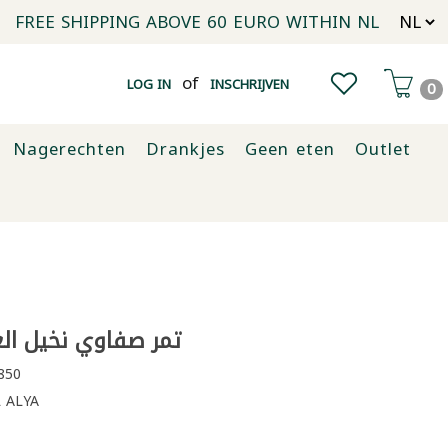
FREE SHIPPING ABOVE 60 EURO WITHIN NL
of
LOG IN
INSCHRIJVEN
0
Nagerechten
Drankjes
Geen eten
Outlet
تمر صفاوي نخيل العالي
850
 ALYA