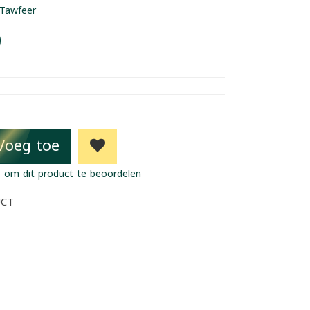
Tawfeer
9
Voeg toe
 om dit product te beoordelen
UCT