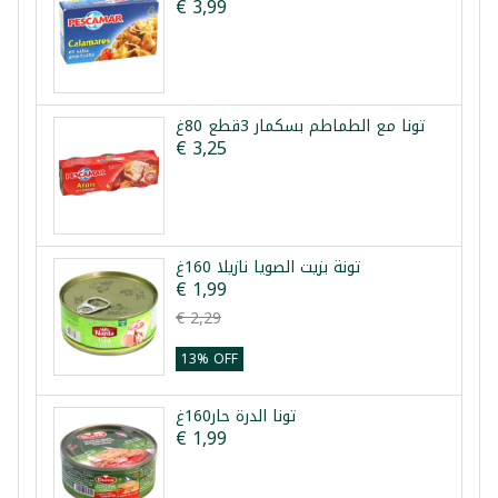
€ 3,99
تونا مع الطماطم بسكمار 3قطع 80غ
€ 3,25
تونة بزيت الصويا نازيلا 160غ
€ 1,99
€ 2,29
13% OFF
تونا الدرة حار160غ
€ 1,99