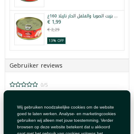
تونة بزيت الصويا والفلفل الحار نازيلا 160غ
€ 1,99
€ 2,29
13% OFF
Gebruiker reviews
0/5
Beoordeel dit product!
Wij gebruiken noodzakelijke cookies om de website
goed te laten werken. Analyse- en marketingcookies
gebruiken wij alleen met jouw toestemming. Verder
browsen op deze website betekent dat u akkoord
gaat met het gebruik van cookies volgens het