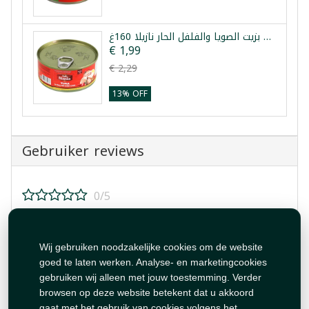
تونة بزيت الصويا والفلفل الحار نازيلا 160غ
€ 1,99
€ 2,29
13% OFF
Gebruiker reviews
0/5
Beoordeel dit product!
Wij gebruiken noodzakelijke cookies om de website
goed te laten werken. Analyse- en marketingcookies
gebruiken wij alleen met jouw toestemming. Verder
browsen op deze website betekent dat u akkoord
gaat met het gebruik van cookies volgens het