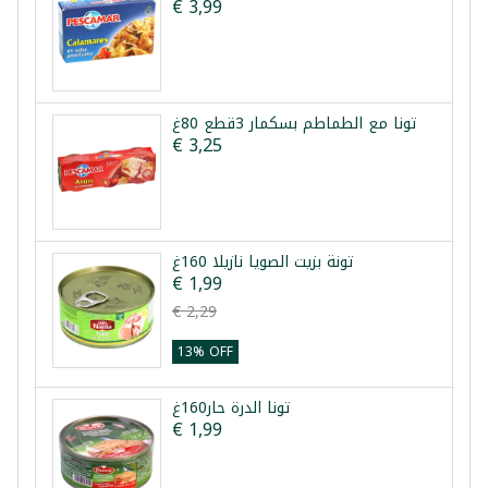
€ 3,99
تونا مع الطماطم بسكمار 3قطع 80غ
€ 3,25
تونة بزيت الصويا نازيلا 160غ
€ 1,99
€ 2,29
13% OFF
تونا الدرة حار160غ
€ 1,99