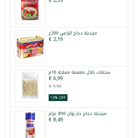
€ 2,59
مرتديلا دجاج الراعي 200غ
€ 2,19
سجقات حلال معقمة مملحة 10م
€ 6,99
€ 7,99
13% OFF
مرتديلا دجاج حار زوان 850 غرام
€ 8,49