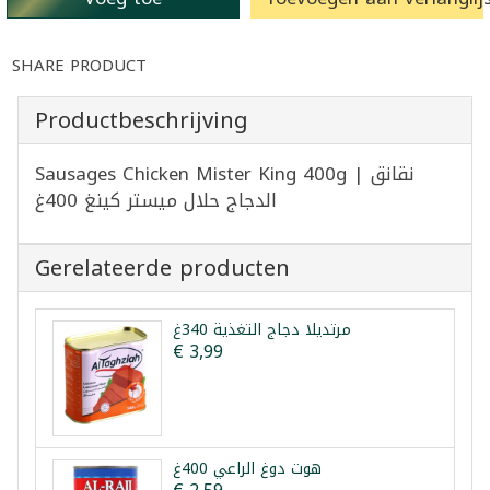
SHARE PRODUCT
Productbeschrijving
Sausages Chicken Mister King 400g | نقانق
الدجاج حلال ميستر كينغ 400غ
Gerelateerde producten
مرتديلا دجاج التغذية 340غ
€ 3,99
هوت دوغ الراعي 400غ