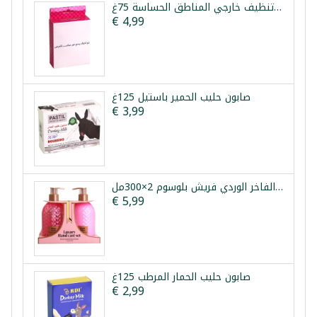
صابون تنظيف خارجي المناطق الحساسة 75غ
€ 4,99
صابون حليب الحمير باستيل 125غ
€ 3,99
طقم العناية باليدين الفاخر الوردي فريش بلوسوم 2×300مل
€ 5,99
صابون حليب الحمار المرطب 125غ
€ 2,99