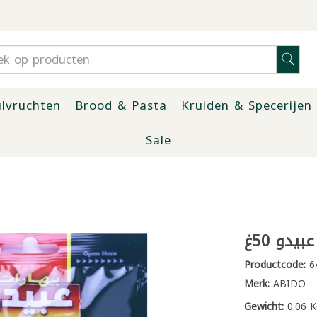
lvruchten
Brood & Pasta
Kruiden & Specerijen
Sale
يدو 50غ
Productcode:
6
Merk:
ABIDO
Gewicht:
0.06 K