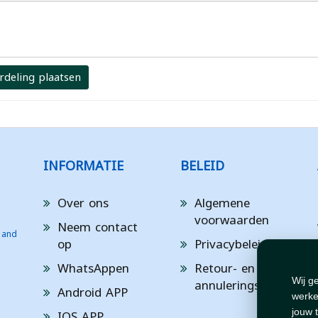
rdeling plaatsen
INFORMATIE
BELEID
Over ons
Algemene
voorwaarden
Neem contact
 and
op
Privacybeleid
WhatsAppen
Retour- en
annuleringsbeleid
Wij g
Android APP
werke
IOS APP
jouw 