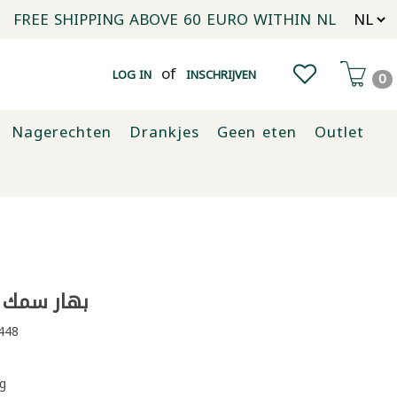
FREE SHIPPING ABOVE 60 EURO WITHIN NL
of
LOG IN
INSCHRIJVEN
0
Nagerechten
Drankjes
Geen eten
Outlet
بهار سمك عب
448
g