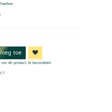
Tawfeer
9
Voeg toe
 om dit product te beoordelen
UCT