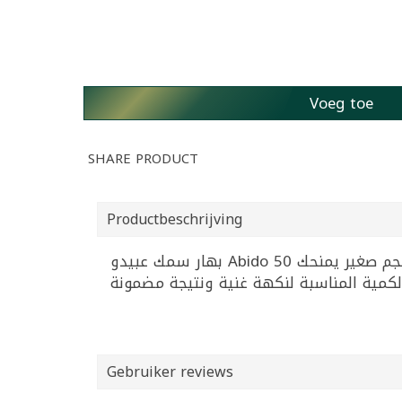
Voeg toe
SHARE PRODUCT
Productbeschrijving
بهار سمك عبيدو Abido 50 غ، التوابل المثالية لتحضير أشهى أطباق السمك بنكهة شرقية أصيلة. هذا المزيج المتقن من البهارات بحجم صغير يمنحك
Gebruiker reviews