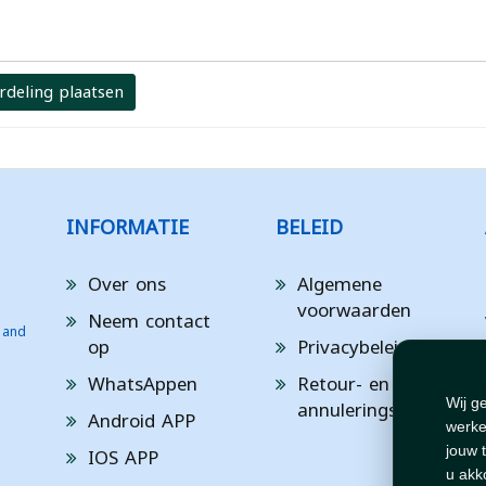
rdeling plaatsen
INFORMATIE
BELEID
Over ons
Algemene
voorwaarden
Neem contact
 and
op
Privacybeleid
WhatsAppen
Retour- en
annuleringsbeleid
Wij g
Android APP
werke
IOS APP
jouw 
u akk