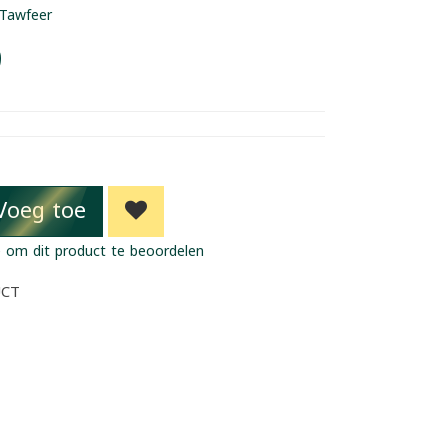
Tawfeer
9
Voeg toe
 om dit product te beoordelen
UCT