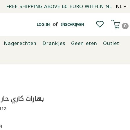
FREE SHIPPING ABOVE 60 EURO WITHIN NL
of
LOG IN
INSCHRIJVEN
0
Nagerechten
Drankjes
Geen eten
Outlet
بهارات كاري حار عب
112
g