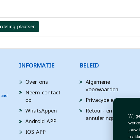
rdeling plaatsen
INFORMATIE
BELEID
Over ons
Algemene
voorwaarden
Neem contact
 and
op
Privacybeleid
WhatsAppen
Retour- en
annuleringsbeleid
Wij g
Android APP
werke
IOS APP
jouw 
u akk