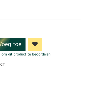
9
Voeg toe
 om dit product te beoordelen
UCT