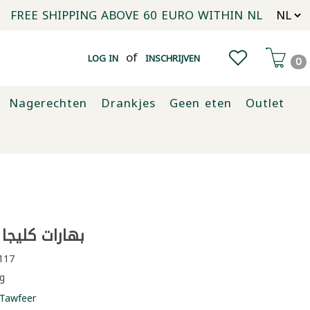
FREE SHIPPING ABOVE 60 EURO WITHIN NL
of
LOG IN
INSCHRIJVEN
0
Nagerechten
Drankjes
Geen eten
Outlet
بهارات كليجا م
117
g
Tawfeer