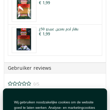
€ 1,99
بهار لحم بعجين عبيدو 50غ
€ 1,99
Gebruiker reviews
0/5
Beoordeel dit product!
Wij gebruiken noodzakelijke cookies om de website
goed te laten werken. Analyse- en marketingcookies