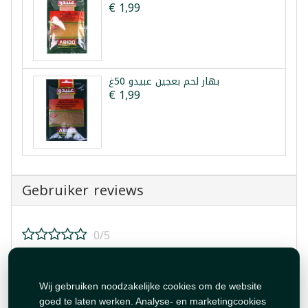
€ 1,99
بهار لحم بعجين عبيدو 50غ
€ 1,99
Gebruiker reviews
0/5
Beoordeel dit product!
Wij gebruiken noodzakelijke cookies om de website
goed te laten werken. Analyse- en marketingcookies