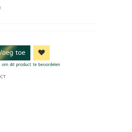
9
Voeg toe
 om dit product te beoordelen
UCT