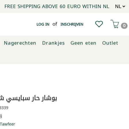
FREE SHIPPING ABOVE 60 EURO WITHIN NL
of
LOG IN
INSCHRIJVEN
0
Nagerechten
Drankjes
Geen eten
Outlet
بوشار حار سبايسي شو
3339
g
Tawfeer