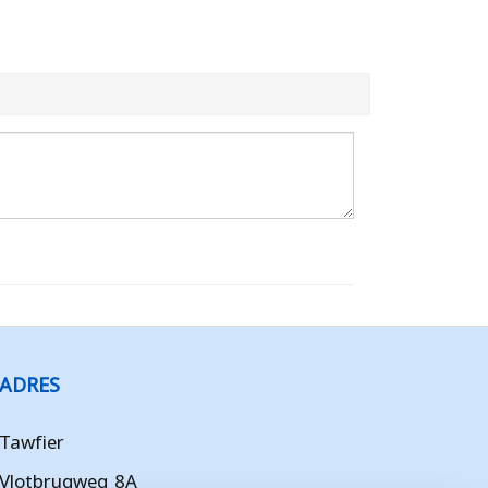
ADRES
Tawfier
Vlotbrugweg 8A