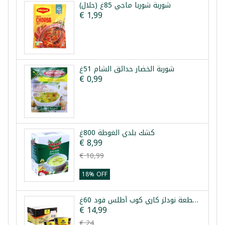
شوربة شوربا ماجي 85غ (حلال)
€ 1,99
شوربة الخضار حدائق الشام 51غ
€ 0,99
كشك بلدي الغوطة 800غ
€ 8,99
€ 10,99
18% OFF
طرد 24 قطعة نودلز كاري كوب أطلس فود 60غ
€ 14,99
€ 24