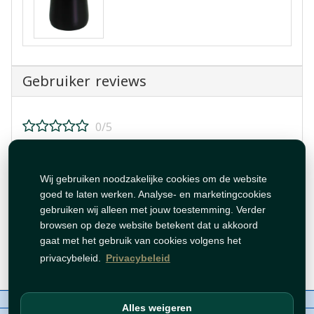
Gebruiker reviews
0/5
Beoordeel dit product!
Wij gebruiken noodzakelijke cookies om de website
goed te laten werken. Analyse- en marketingcookies
gebruiken wij alleen met jouw toestemming. Verder
browsen op deze website betekent dat u akkoord
gaat met het gebruik van cookies volgens het
Beoordeling plaatsen
privacybeleid.
Privacybeleid
Over ons
Contact
Beleid
WhatsAppen
Alles weigeren