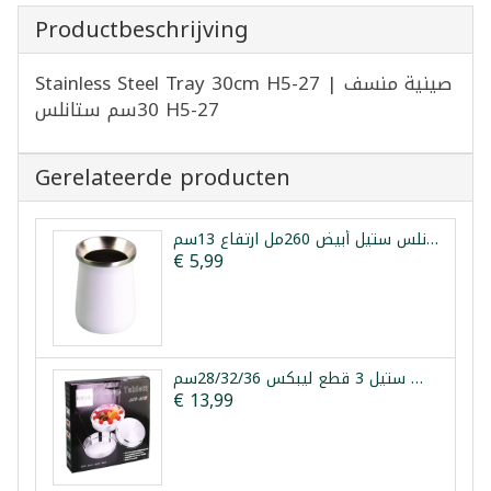
Productbeschrijving
Stainless Steel Tray 30cm H5-27 | صينية منسف
30سم ستانلس H5-27
Gerelateerde producten
كوب متة حراري ستانلس ستيل أبيض 260مل ارتفاع 13سم
€ 5,99
طقم صواني فرن ستانلس ستيل 3 قطع ليبكس 28/32/36سم
€ 13,99