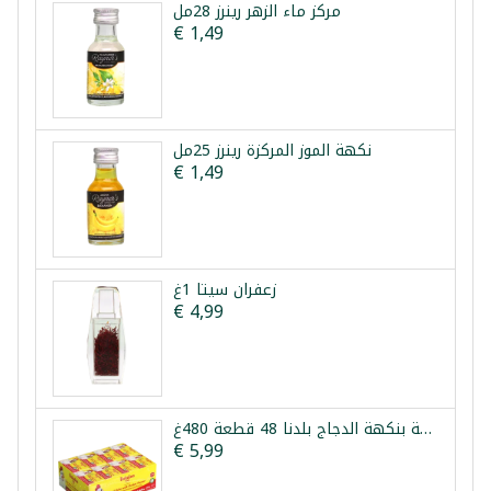
مركز ماء الزهر رينرز 28مل
€ 1,49
نكهة الموز المركزة رينرز 25مل
€ 1,49
زعفران سيتا 1غ
€ 4,99
مكعبات مرقة بنكهة الدجاج بلدنا 48 قطعة 480غ
€ 5,99