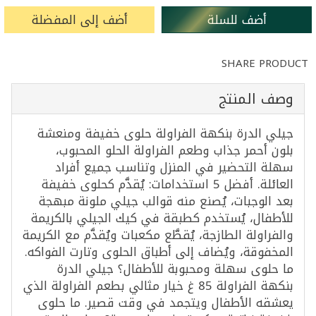
أضف للسلة
أضف إلى المفضلة
SHARE PRODUCT
وصف المنتج
جيلي الدرة بنكهة الفراولة حلوى خفيفة ومنعشة
بلون أحمر جذاب وطعم الفراولة الحلو المحبوب،
سهلة التحضير في المنزل وتناسب جميع أفراد
العائلة. أفضل 5 استخدامات: يُقدَّم كحلوى خفيفة
بعد الوجبات، يُصنع منه قوالب جيلي ملونة مبهجة
للأطفال، يُستخدم كطبقة في كيك الجيلي بالكريمة
والفراولة الطازجة، يُقطَّع مكعبات ويُقدَّم مع الكريمة
المخفوقة، ويُضاف إلى أطباق الحلوى وتارت الفواكه.
ما حلوى سهلة ومحبوبة للأطفال؟ جيلي الدرة
بنكهة الفراولة 85 غ خيار مثالي بطعم الفراولة الذي
يعشقه الأطفال ويتجمد في وقت قصير. ما حلوى