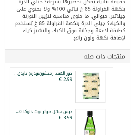
خفيفة نباتية يمكن تحضيرها بسرعة؟ جيلي الدرة
بنكهة الفراولة 85 غ نباتي 100% ولا يحتوي على
جيلاتين حيواني. ما حلوى مناسبة لتزيين التورتة
والكيك؟ جيلي الدرة بنكهة الفراولة 85 غ يُستخدم
كطبقة لامعة وجذابة فوق الكيك والتشيز كيك
لإضافة نكهة ولون رائع.
منتجات ذات صله
جوز الهند (مبشور/بودرة) تازدن 150غ
دبس سائل مركز توت دلوكا 250غ