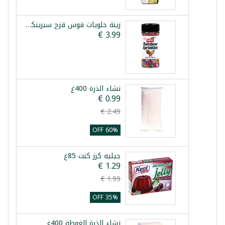
زينة حلويات قوس قزح سبرينكلز 85غ
نشاء الذرة 400غ
60% OFF
جيليه كرز كنت 85غ
35% OFF
نشاء الذرة الغوطة 400غ