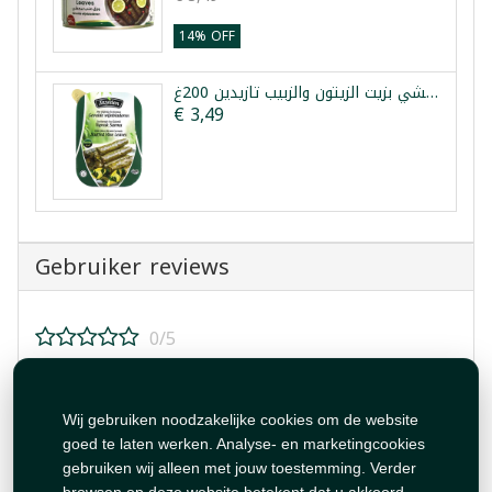
14% OFF
ورق عنب محشي بزيت الزيتون والزبيب تازيدين 200غ
€ 3,49
Gebruiker reviews
0/5
Beoordeel dit product!
Wij gebruiken noodzakelijke cookies om de website
goed te laten werken. Analyse- en marketingcookies
gebruiken wij alleen met jouw toestemming. Verder