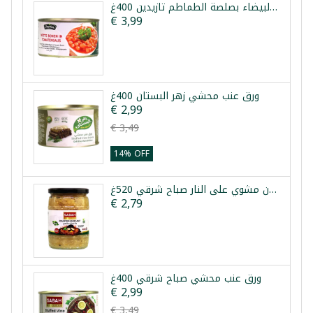
الفاصولياء البيضاء بصلصة الطماطم تازيدين 400غ
€ 3,99
ورق عنب محشي زهر البستان 400غ
€ 2,99
€ 3,49
14% OFF
باذنجان مشوي على النار صباح شرقي 520غ
€ 2,79
ورق عنب محشي صباح شرقي 400غ
€ 2,99
€ 3,49