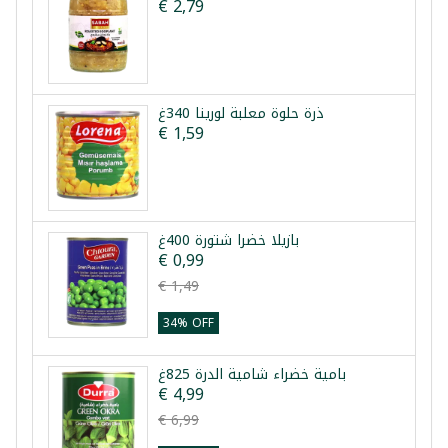
€ 2,79
ذرة حلوة معلبة لورينا 340غ
€ 1,59
بازيلا خضرا شتورة 400غ
€ 0,99
€ 1,49
34% OFF
بامية خضراء شامية الدرة 825غ
€ 4,99
€ 6,99