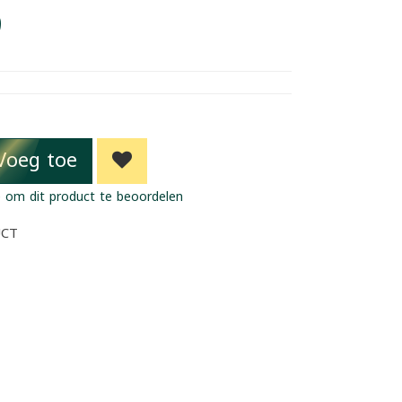
9
Voeg toe
 om dit product te beoordelen
UCT