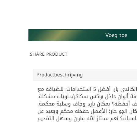
Voeg toe
SHARE PRODUCT
Productbeschrijving
جيلي ملون على شكل شرائط/حبال ومغطى بالسكر، طعمه فواكه وقوامه طري ومناسب للضيافة والكاندي بار. أفضل 5 استخدامات: للضيافة مع
لإضافة ألوان داخل بوكس سكاكر/حلويات مشكلة
ف أحفظه؟ بمكان بارد وجاف وبعلبة محكمة
كان الجو حار؛ الأفضل حفظه محكم وبعيد عن