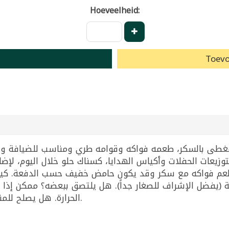
Hoeveelheid:
Toevo
 لتوزيعات الحفلات وأكياس الهدايا، كسناك حلو خلال اليوم، 
بطعم فواكه مع سكر وقد يكون حامض خفيف حسب الدفعة. كي
 (يفضل الإشراف للصغار جداً). هل يلتصق ببعضه؟ ممكن إذا 
الحرارة. هل يصلح للمناسبات؟ نعم ممتاز لأنه ملون وسهل التقديم.