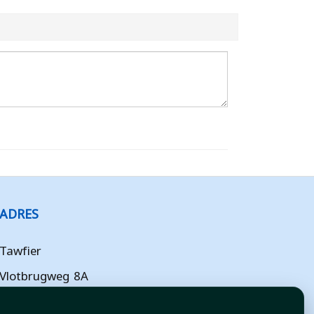
ADRES
Tawfier
Vlotbrugweg 8A
Almere