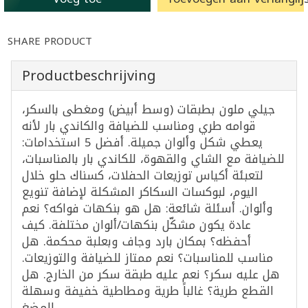
SHARE PRODUCT
Productbeschrijving
جيلي ملون بطبقات (وسط أبيض) ومغطى بالسكر،
قوامه طري ومناسب للضيافة والكاندي بار لأنه
يعطي شكل وألوان جميلة. أفضل 5 استخدامات:
للضيافة مع الشاي والقهوة، للكاندي بار بالمناسبات،
لتعبئة أكياس توزيعات الحفلات، كسناك حلو خلال
اليوم، لبوكسات السكاكر المشكلة لإضافة تنويع
وألوان. أسئلة شائعة: هل هو بنكهات فواكه؟ نعم
عادة يكون مشكّل بنكهات/ألوان مختلفة. كيف
أحفظه؟ بمكان بارد وجاف وبعلبة محكمة. هل
مناسب للمناسبات؟ نعم ممتاز للضيافة والتوزيعات.
هل عليه سكر؟ نعم عليه طبقة سكر من الخارج. هل
القطع طرية؟ غالباً طرية ومطاطية خفيفة وسهلة
المضغ.