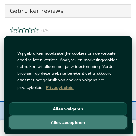
Gebruiker reviews
0/5
Beoordeel dit product!
Wij gebruiken noodzakelijke cookies om de website
goed te laten werken. Analyse- en marketingcookies
gebruiken wij alleen met jouw toestemming. Verder
browsen op deze website betekent dat u akkoord
gaat met het gebruik van cookies volgens het
Beoordeling plaatsen
privacybeleid.
Privacybeleid
Over ons
Contact
Beleid
WhatsAppen
Alles weigeren
auteursrechten©
Tawfeer 2018-2026
Alles accepteren
€ 1,59
Voeg toe