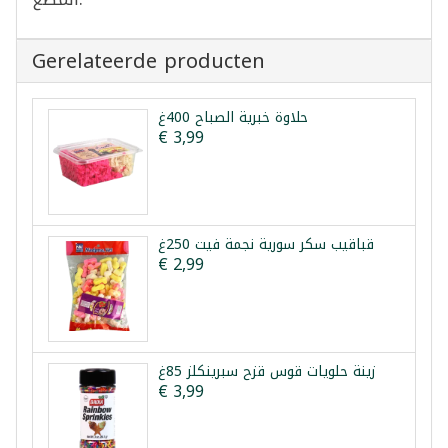
Gerelateerde producten
حلاوة خبرية الصباح 400غ
€ 3,99
قباقيب سكر سورية نجمة فيت 250غ
€ 2,99
زينة حلويات قوس قزح سبرينكلز 85غ
€ 3,99