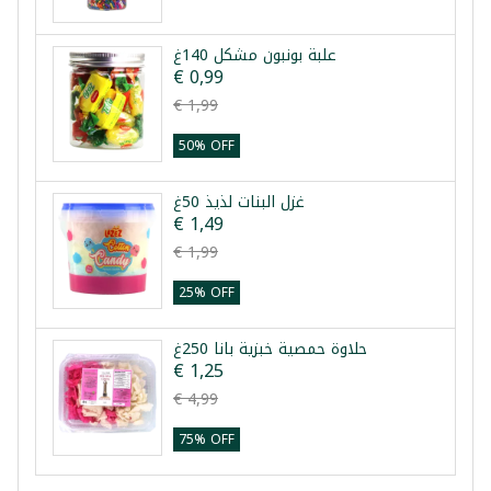
علبة بونبون مشكل 140غ
€ 0,99
€ 1,99
50% OFF
غزل البنات لذيذ 50غ
€ 1,49
€ 1,99
25% OFF
حلاوة حمصية خبزية بانا 250غ
€ 1,25
€ 4,99
75% OFF