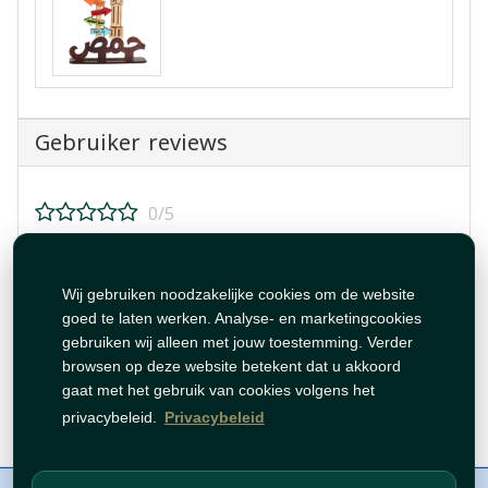
Gebruiker reviews
0/5
Beoordeel dit product!
Wij gebruiken noodzakelijke cookies om de website
goed te laten werken. Analyse- en marketingcookies
gebruiken wij alleen met jouw toestemming. Verder
browsen op deze website betekent dat u akkoord
gaat met het gebruik van cookies volgens het
Beoordeling plaatsen
privacybeleid.
Privacybeleid
Over ons
Contact
Beleid
WhatsAppen