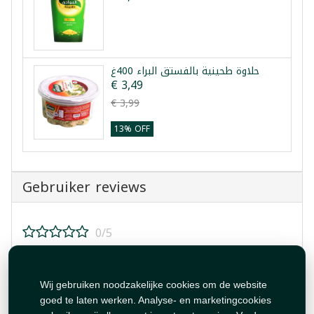
حلاوة طحينية بالفستق البراء 400غ
€ 3,49
€ 3,99
13% OFF
Gebruiker reviews
0/5
Beoordeel dit product!
Wij gebruiken noodzakelijke cookies om de website
goed te laten werken. Analyse- en marketingcookies