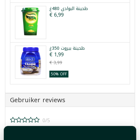
طحينة البوادي 480غ
€ 6,99
طحينة بيروت 350غ
€ 1,99
€ 3,99
50% OFF
Gebruiker reviews
0/5
Beoordeel dit product!