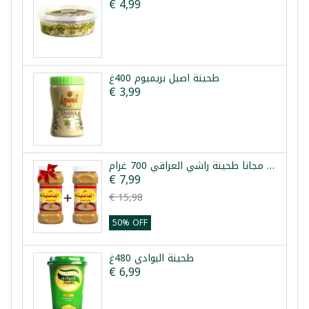
€ 4,99
طحينة اصيل بريميوم 400غ
€ 3,99
عرض 1+1 مجانا طحينة راشي العراقي 700 غرام
€ 7,99
€ 15,98
50% OFF
طحينة البوادي 480غ
€ 6,99