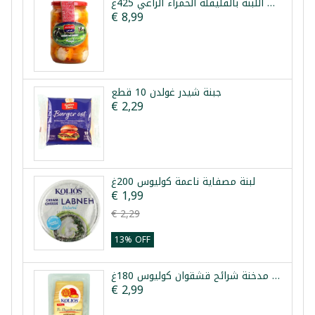
كرات اللبنة بالفليفلة الحمراء الراعي 425غ
€ 8,99
جبنة شيدر غولدن 10 قطع
€ 2,29
لبنة مصفاية ناعمة كوليوس 200غ
€ 1,99
€ 2,29
13% OFF
جبنة مدخنة شرائح قشقوان كوليوس 180غ
€ 2,99