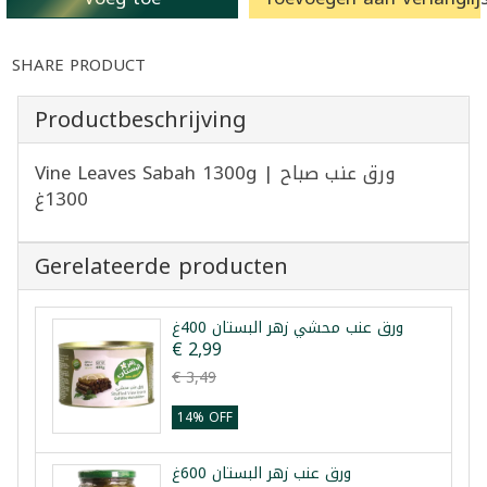
SHARE PRODUCT
Productbeschrijving
Vine Leaves Sabah 1300g | ورق عنب صباح
1300غ
Gerelateerde producten
ورق عنب محشي زهر البستان 400غ
€ 2,99
€ 3,49
14% OFF
ورق عنب زهر البستان 600غ