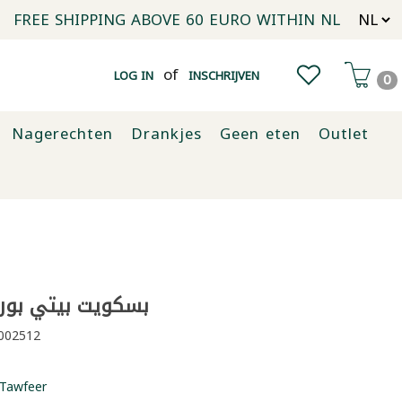
FREE SHIPPING ABOVE 60 EURO WITHIN NL
of
LOG IN
INSCHRIJVEN
0
Nagerechten
Drankjes
Geen eten
Outlet
بسكويت بيتي بور فيت
002512
Tawfeer