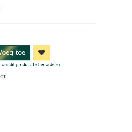
9
Voeg toe
 om dit product te beoordelen
UCT