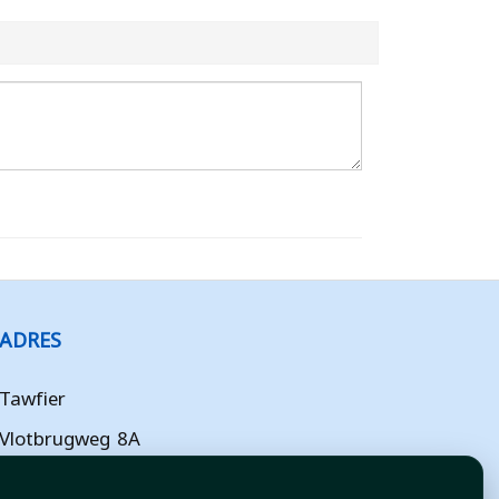
ADRES
Tawfier
Vlotbrugweg 8A
Almere