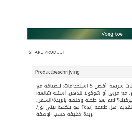
Voeg toe
SHARE PRODUCT
Productbeschrijving
بسكويت مقرمش على طريقة “بيتي بور” من فيتا، مناسب للضيافة مع الشاي والقهوة ولتحضير حلويات سريعة. أفضل 5 استخدامات: للضيافة مع
ع، مع مربى أو شوكولا للدهن. أسئلة شائعة
زكيك؟ نعم بعد طحنه وخلطه بالزبدة/السمن
قديم. هل طعمه زبدة؟ هو بنكهة بيتي بور
زبدة خفيفة حسب الوصفة.