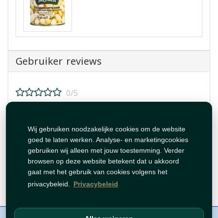
Gebruiker reviews
0/5
Beoordeel dit product!
Wij gebruiken noodzakelijke cookies om de website
goed te laten werken. Analyse- en marketingcookies
gebruiken wij alleen met jouw toestemming. Verder
browsen op deze website betekent dat u akkoord
gaat met het gebruik van cookies volgens het
Beoordeling plaatsen
privacybeleid.
Privacybeleid
Over ons
Contact
Beleid
WhatsAppen