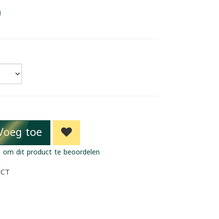
9
Voeg toe
 om dit product te beoordelen
UCT