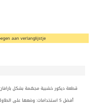
egen aan verlanglijstje
قطعة ديكور خشبية مجسّمة بشكل بارافان 
أفضل 5 استخدامات: وضعها على الط