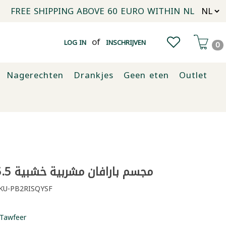
FREE SHIPPING ABOVE 60 EURO WITHIN NL
of
LOG IN
INSCHRIJVEN
0
Nagerechten
Drankjes
Geen eten
Outlet
مجسم بارافان مشربية خشبية 25.5×15 سم
KU-PB2RISQYSF
Tawfeer