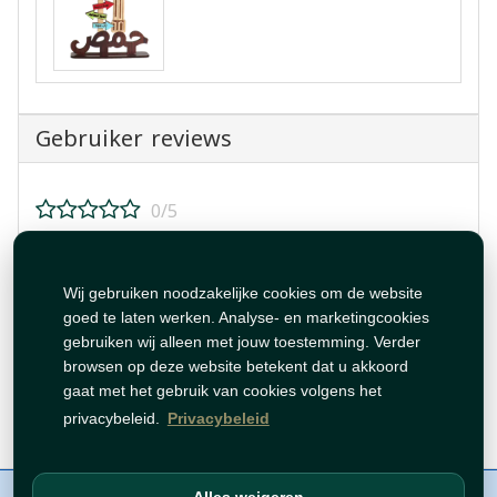
Gebruiker reviews
0/5
Beoordeel dit product!
Wij gebruiken noodzakelijke cookies om de website
goed te laten werken. Analyse- en marketingcookies
gebruiken wij alleen met jouw toestemming. Verder
browsen op deze website betekent dat u akkoord
gaat met het gebruik van cookies volgens het
Beoordeling plaatsen
privacybeleid.
Privacybeleid
Over ons
Contact
Beleid
WhatsAppen