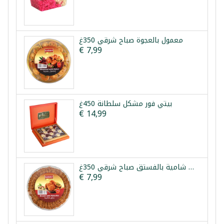
معمول بالعجوة صباح شرقي 350غ
€ 7,99
بيتي فور مشكل سلطانة 450غ
€ 14,99
برازق شامية بالفستق صباح شرقي 350غ
€ 7,99