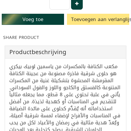
Voeg toe
Toevoegen aan verlanglijs
SHARE PRODUCT
Productbeschrijving
مكعب الكنافة بالمكسرات من ياسمين لوبيك بيكري
هو حلوى شرقية فاخرة مصنوعة من عجينة الكنافة
المقرمشة المحشوة بتشكيلة غنية من المكسرات
المتنوعة كالفستق والكاجو واللوز والفول السوداني.
يأتي في علبة تحتوي على 8 قطع، مما يجعله مثالياً
للتقديم في المناسبات أو كهدية لذيذة. من أفضل
استخداماته أنه يُقدَّم كحلوى على مائدة الضيافة
في المناسبات والأفراح لإضفاء لمسة شرقية أصيلة،
ويُعدّ هدية مثالية في رمضان والأعياد لكل من يحب
الحلويات الشرقية. يصلح كتحلية بعد الوجبات