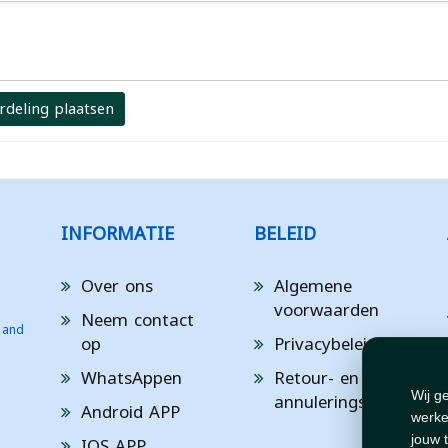
rdeling plaatsen
INFORMATIE
BELEID
Over ons
Algemene
voorwaarden
Neem contact
 and
op
Privacybeleid
WhatsAppen
Retour- en
annuleringsbeleid
Wij g
Android APP
werke
IOS APP
jouw 