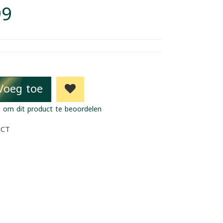
99
Voeg toe
 om dit product te beoordelen
UCT