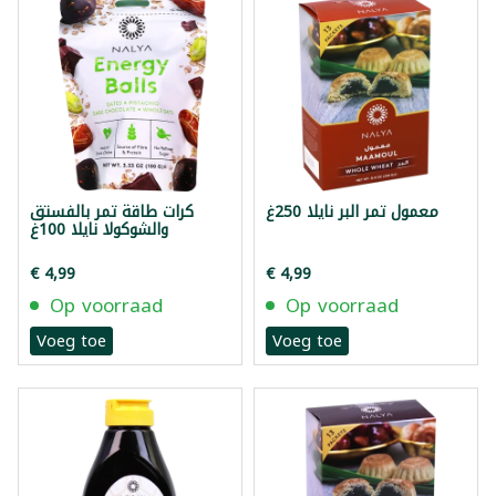
معمول تمر البر نايلا 250غ
كرات طاقة تمر بالفستق
والشوكولا نايلا 100غ
€ 4,99
€ 4,99
Op voorraad
Op voorraad
Voeg toe
Voeg toe