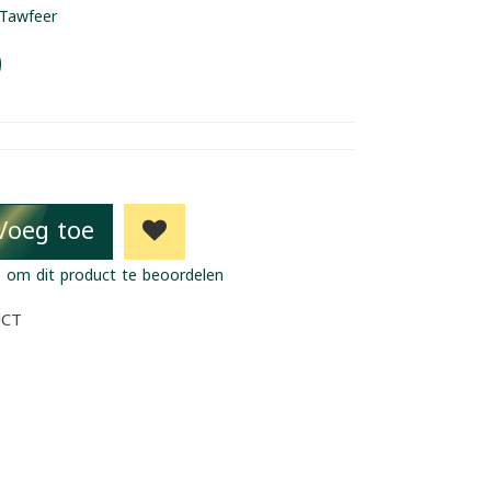
Tawfeer
9
Voeg toe
 om dit product te beoordelen
UCT