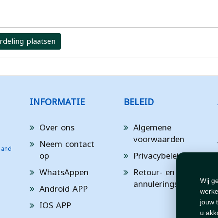
rdeling plaatsen
INFORMATIE
BELEID
Over ons
Algemene
voorwaarden
Neem contact
 and
op
Privacybeleid
WhatsAppen
Retour- en
annuleringsbeleid
Wij g
Android APP
werke
IOS APP
jouw 
u akk