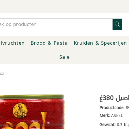
lvruchten
Brood & Pasta
Kruiden & Specerijen
Sale
هر
 380غ
Productcode:
8
Merk:
ASEEL
Gewicht:
0.3 Kg