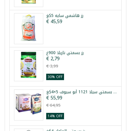
رز هاشمي سايه 5كغ
€ 45,59
رز بسمتي نازيلا 900غ
€ 2,79
€ 3,99
30% OFF
طرد رز بسمتي سيلا 1121 أبو سيوف 5×4كغ
€ 55,99
€ 64,95
14% OFF