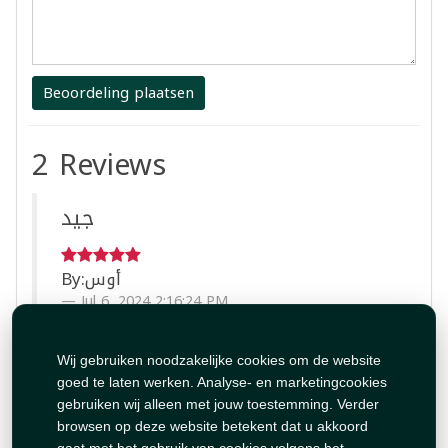
Beoordeling plaatsen
2 Reviews
جيد
By:
أوس
Jul 6, 2024 2:16:24 PM
ممتاز
Wij gebruiken noodzakelijke cookies om de website
goed te laten werken. Analyse- en marketingcookies
gebruiken wij alleen met jouw toestemming. Verder
By:
عصام
browsen op deze website betekent dat u akkoord