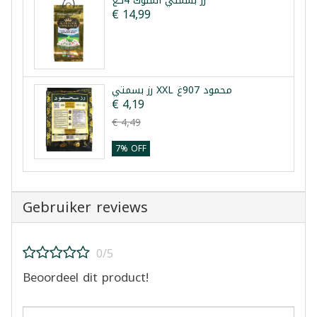
رز بسمتي الملوك 4كغ
€ 14,99
رز بسمتي XXL محمود 907غ
€ 4,19
€ 4,49
7% OFF
Gebruiker reviews
0/5
Beoordeel dit product!