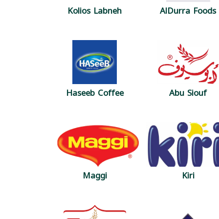
Kolios Labneh
AlDurra Foods
Haseeb Coffee
Abu Siouf
Maggi
Kiri