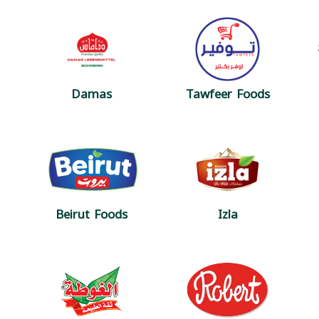
Damas
Tawfeer Foods
Beirut Foods
Izla