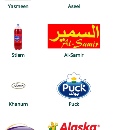
Yasmeen
Aseel
Stiem
Al-Samir
Khanum
Puck