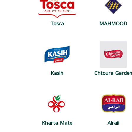
Tosca
MAHMOOD
Kasih
Chtoura Garde
Kharta Mate
Alraii