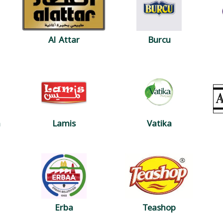
Al Attar
Burcu
n
Lamis
Vatika
Erba
Teashop