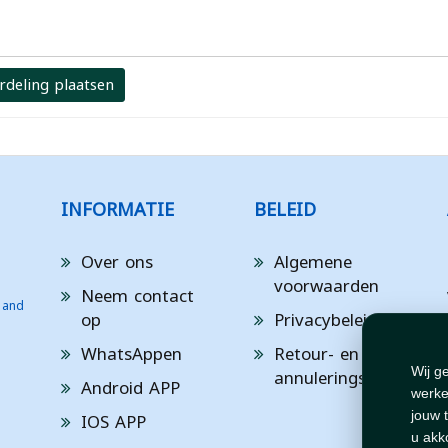
rdeling plaatsen
INFORMATIE
BELEID
Over ons
Algemene
voorwaarden
Neem contact
 and
op
Privacybeleid
WhatsAppen
Retour- en
annuleringsbeleid
Wij g
Android APP
werke
IOS APP
jouw 
u akk