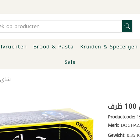
lvruchten
Brood & Pasta
Kruiden & Specerijen
Sale
شاي سي
ف
Productcode:
1
Merk:
DOGHAZA
Gewicht:
0.35 K