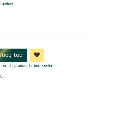
Tawfeer
9
Voeg toe
 om dit product te beoordelen
UCT