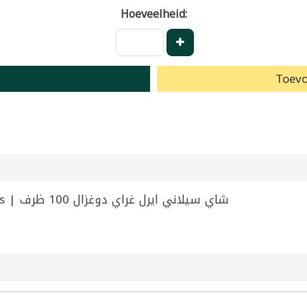
Hoeveelheid:
Toevo
Ceylon Tea Earl Grey DoGhazal 100 Bags | شاي سيلاني ايرل غراي دوغزال 100 ظرف