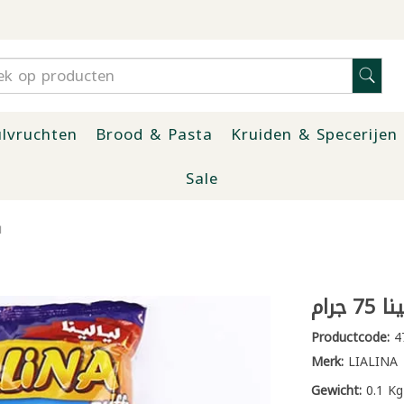
lvruchten
Brood & Pasta
Kruiden & Specerijen
Sale
ش
رام
Productcode:
4
Merk:
LIALINA
Gewicht:
0.1 Kg