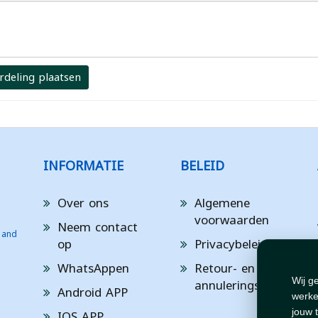
rdeling plaatsen
INFORMATIE
BELEID
Over ons
Algemene
voorwaarden
Neem contact
 and
op
Privacybeleid
WhatsAppen
Retour- en
annuleringsbeleid
Wij g
Android APP
werke
IOS APP
jouw 