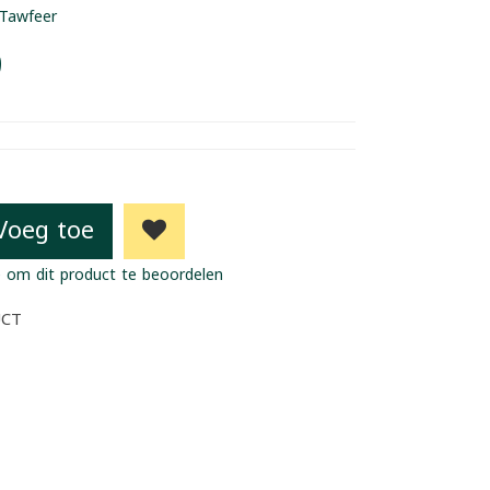
Tawfeer
9
Voeg toe
 om dit product te beoordelen
UCT